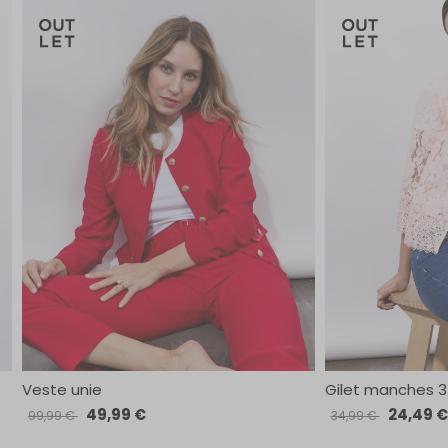
Veste unie
Gilet manches 3/
49,99 €
24,49 €
99,99 €
34,99 €