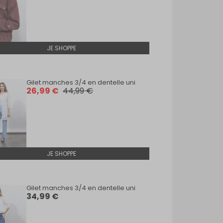
JE SHOPPE
Gilet manches 3/4 en dentelle uni
Gilet 
26,99 €
44,99 €
26,9
JE SHOPPE
Gilet manches 3/4 en dentelle uni
Veste 
34,99 €
49,9