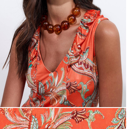
hors promotion)
Livraison rapide
en 2 jours
* et offerte
à domicile
ou
Point Relais
dès 99€*