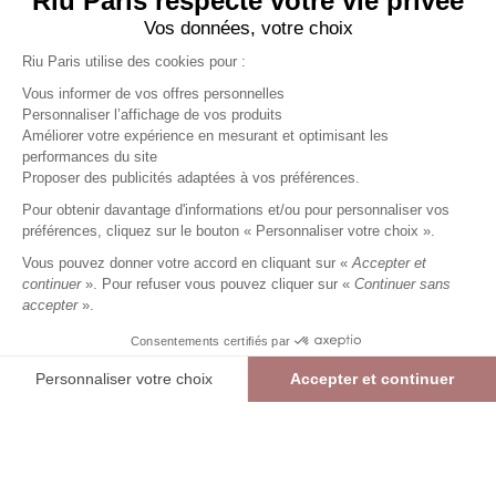
Riu Paris respecte votre vie privée
Vos données, votre choix
Riu Paris utilise des cookies pour :
Vous informer de vos offres personnelles
Personnaliser l’affichage de vos produits
Améliorer votre expérience en mesurant et optimisant les
performances du site
Robe longue imprimée
Proposer des publicités adaptées à vos préférences.
marron
Pour obtenir davantage d'informations et/ou pour personnaliser vos
89,99 €
+
89
Charmes fidélité
préférences, cliquez sur le bouton « Personnaliser votre choix ».
Référence :
3011760
013
/
RMJAL436
Vous pouvez donner votre accord en cliquant sur «
Accepter et
continuer
». Pour refuser vous pouvez cliquer sur «
Continuer sans
accepter
».
MARRON
Consentements certifiés par
36
38
40
42
44
46
Personnaliser votre choix
Accepter et continuer
> Guide des tailles
Plateforme de Gestion du Consentement : Personnalisez vos Options
Axeptio consent
Robe longue imprimée
MARRON
89,99 €
Notre plateforme vous permet d'adapter et de gérer vos paramètres de confide
AJOUTER AU PANIER