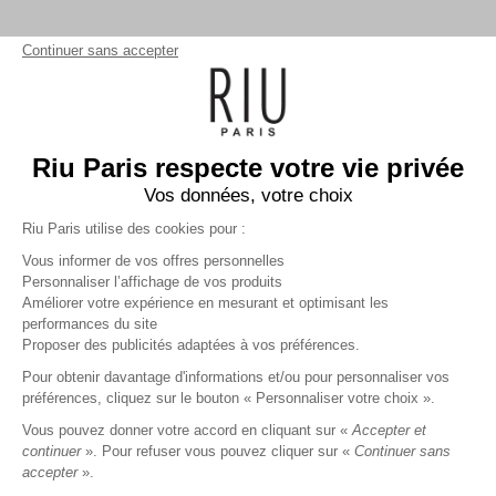
Continuer sans accepter
Riu Paris respecte votre vie privée
Vos données, votre choix
Riu Paris utilise des cookies pour :
Vous informer de vos offres personnelles
Personnaliser l’affichage de vos produits
Améliorer votre expérience en mesurant et optimisant les
performances du site
Robe courte bicolore
noir
Proposer des publicités adaptées à vos préférences.
31,99 €
79,99 €
+
31
Charmes fidélité
Pour obtenir davantage d'informations et/ou pour personnaliser vos
préférences, cliquez sur le bouton « Personnaliser votre choix ».
Référence :
3011669
008
/
RMJIK138
Vous pouvez donner votre accord en cliquant sur «
Accepter et
continuer
». Pour refuser vous pouvez cliquer sur «
Continuer sans
accepter
».
NOIR