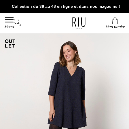
Collection du 36 au 48 en ligne et dans nos magasins !
Livraison et retour offerts* en boutiques RIU
Paris - Jacqueline RIU
Menu
Mon panier