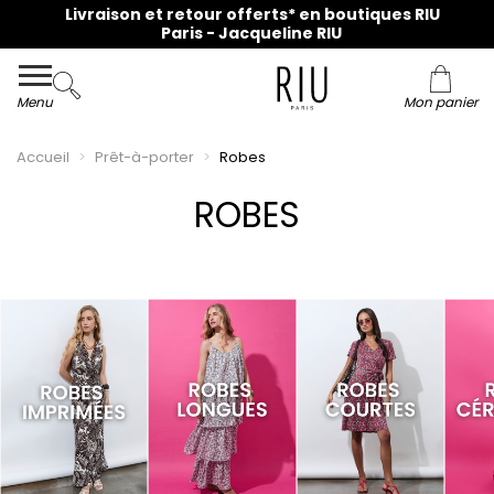
Menu
Mon panier
Accueil
Prêt-à-porter
Robes
ROBES