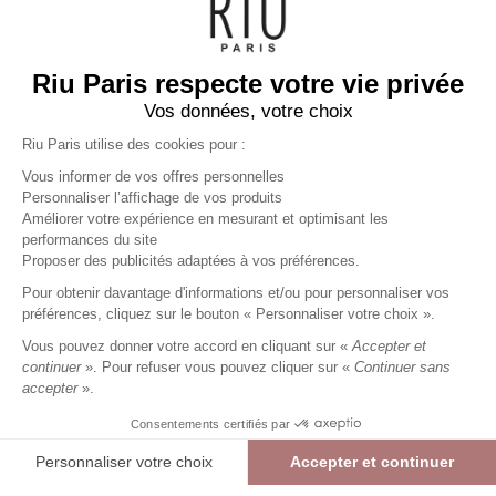
intemporelle et touches tendance, chaque modèle est conçu
pour mettre en valeur la silhouette avec confort et féminité.
Pour une journée active comme pour une occasion spéciale,
Riu Paris respecte votre vie privée
trouvez la robe idéale pour affirmer votre style avec simplicité
AFFICHER PLUS
et assurance.
Vos données, votre choix
Robe évasée : une coupe féminine pour chaque
occasion
Riu Paris utilise des cookies pour :
La robe évasée séduit par sa coupe fluide
, qui souligne
Vous informer de vos offres personnelles
délicatement la taille tout en offrant une grande liberté de
Personnaliser l’affichage de vos produits
mouvement. Facile à porter, elle convient à chaque occasion :
Améliorer votre expérience en mesurant et optimisant les
une journée au bureau, une sortie entre amis, un week-end ou
Inscrivez-vous à la newsletter !
performances du site
un événement plus habillé.
Proposer des publicités adaptées à vos préférences.
Selon vos envies, optez pour une
robe chemise à manches
Pour obtenir davantage d'informations et/ou pour personnaliser vos
courtes
pour un style chic et décontracté, un modèle cache-
préférences, cliquez sur le bouton « Personnaliser votre choix ».
cœur pour mettre en valeur la silhouette ou une robe en denim
VALIDER
pour composer une tenue moderne. Les coloris intemporels
Vous pouvez donner votre accord en cliquant sur «
Accepter et
côtoient des teintes plus actuelles, comme le kaki, afin de varier
continuer
». Pour refuser vous pouvez cliquer sur «
Continuer sans
les looks au fil des saisons.
accepter
».
RIU PARIS
Robes pour femme : une multitude de styles à
découvrir
Consentements certifiés par
Riu Paris propose un
large choix de robes
pour répondre à
MA COMMANDE
Personnaliser votre choix
Accepter et continuer
toutes les envies. De la
petite robe noire
, indispensable du
dressing féminin, aux
modèles imprimés
, fluides ou structurés,
Plateforme de Gestion du Consentement : Personnalisez vos Options