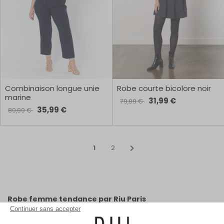
Combinaison longue unie
Robe courte bicolore noir
marine
31,99 €
79,99 €
35,99 €
89,99 €
1
2
Robe femme tendance par Riu Paris
Continuer sans accepter
Découvrez la collection de robes femme Riu Paris, pensée pour
sublimer chaque moment du quotidien. Entre élégance