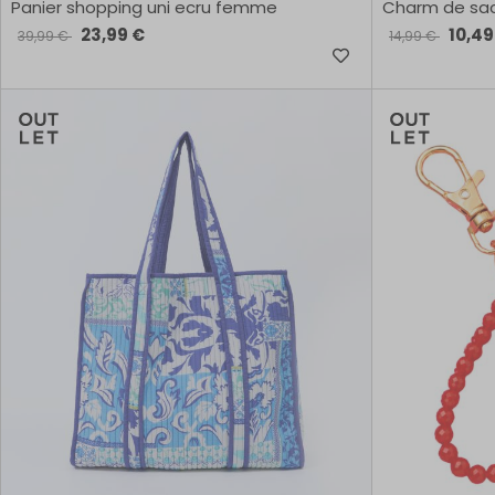
Panier shopping uni ecru femme
Charm de sac
TU
23,99 €
10,49
39,99 €
14,99 €