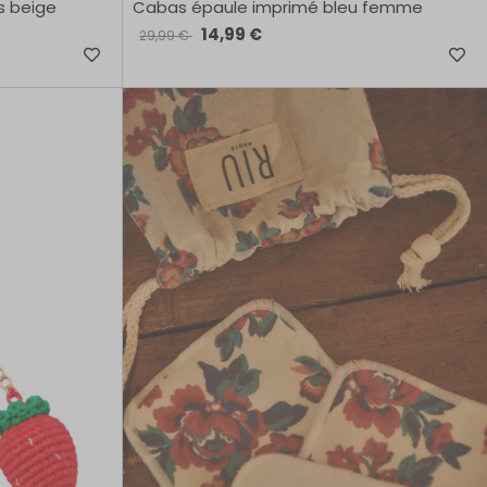
s beige
Cabas épaule imprimé bleu femme
14,99 €
29,99 €