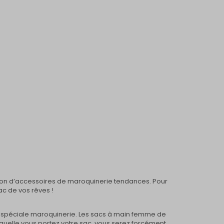
ion d’accessoires de maroquinerie tendances. Pour
ac de vos rêves !
on spéciale maroquinerie. Les sacs à main femme de
laquelle vous portez votre sac, vous serez forcément