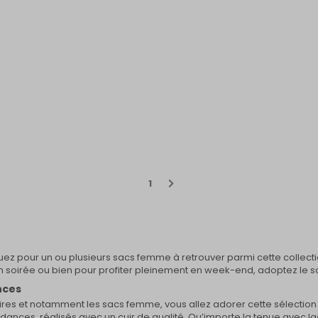
1
ez pour un ou plusieurs sacs femme à retrouver parmi cette collect
r en soirée ou bien pour profiter pleinement en week-end, adoptez le s
nces
oires et notamment les sacs femme, vous allez adorer cette sélecti
ndances, réalisés avec un cuir de qualité. Qu’importe la tenue avec 