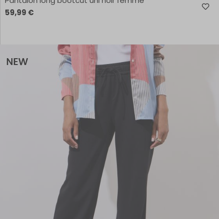
Pantalon long bootcut uni noir femme
59,99 €