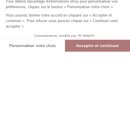
Pour obtenir davantage d'informations et/ou pour personnaliser vos
12,49 €
24,99 €
+
12
Charmes fidélité
préférences, cliquez sur le bouton « Personnaliser votre choix ».
Référence :
6035362
012
/
FVIKI225
Vous pouvez donner votre accord en cliquant sur «
Accepter et
continuer
». Pour refuser vous pouvez cliquer sur «
Continuer sans
accepter
».
BLANC
Consentements certifiés par
TU
Personnaliser votre choix
Accepter et continuer
> Guide des tailles
Plateforme de Gestion du Consentement : Personnalisez vos Options
Axeptio consent
Foulard imprimé à fleurs
BLANC
12,49 €
24,99 €
Notre plateforme vous permet d'adapter et de gérer vos paramètres de confide
AJOUTER AU PANIER
RÉSERVER EN MAGASIN
> Vérifier la disponibilité en boutique
int
Livraison et retours offerts en boutique (hors promotion)
Liv
Re
TROUVER UN MAGASIN
Se connecter
Mon panier
DESCRIPTION