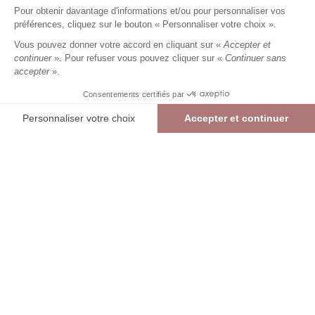
11,99 €
19,99 €
+
11
Charmes fidélité
Pour obtenir davantage d'informations et/ou pour personnaliser vos
préférences, cliquez sur le bouton « Personnaliser votre choix ».
Référence :
6035355
014
/
FBOBY346
5
/
5
-
1
avis
Vous pouvez donner votre accord en cliquant sur «
Accepter et
continuer
». Pour refuser vous pouvez cliquer sur «
Continuer sans
accepter
».
BLEU
Consentements certifiés par
Personnaliser votre choix
Accepter et continuer
TU
Plateforme de Gestion du Consentement : Personnalisez vos Options
Axeptio consent
> Guide des tailles
Foulard imprimé
BLEU
11,99 €
19,99 €
Notre plateforme vous permet d'adapter et de gérer vos paramètres de confide
AJOUTER AU PANIER
RÉSERVER EN MAGASIN
> Vérifier la disponibilité en boutique
int
Livraison et retours offerts en boutique (hors promotion)
Liv
Re