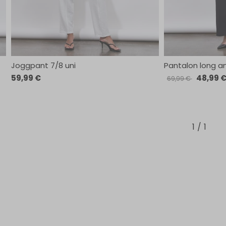
Joggpant 7/8 uni
Pantalon long a
59,99 €
48,99 
69,99 €
1
1