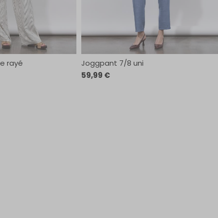
ge rayé
Joggpant 7/8 uni
59,99 €