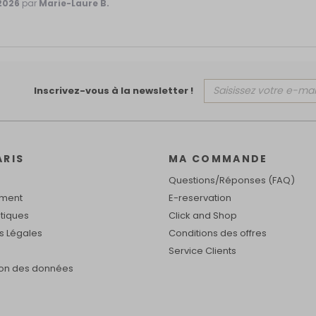
2026
par
Marie-Laure B.
Inscrivez-vous à la newsletter !
ARIS
MA COMMANDE
Questions/Réponses (FAQ)
ement
E-reservation
tiques
Click and Shop
s Légales
Conditions des offres
Service Clients
ion des données
identialité, en garantissant la conformité avec les réglementations. Personn