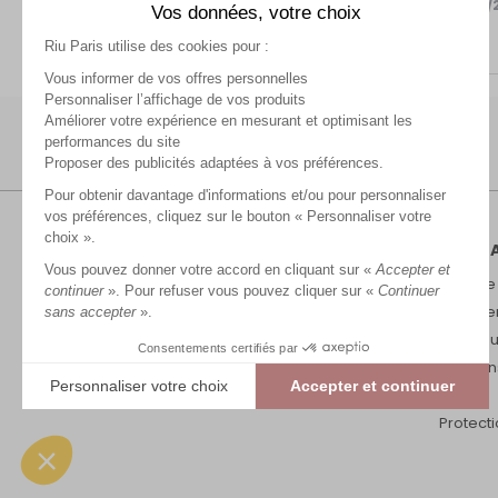
Avis du
02/08/2026
, suite à une expérience du
18/07/
Vos données, votre choix
Utile
(0)
Signaler
Riu Paris utilise des cookies pour :
Vous informer de vos offres personnelles
Personnaliser l’affichage de vos produits
Améliorer votre expérience en mesurant et optimisant les
performances du site
Proposer des publicités adaptées à vos préférences.
Pour obtenir davantage d'informations et/ou pour personnaliser
vos préférences, cliquez sur le bouton « Personnaliser votre
choix ».
RIU P
Vous pouvez donner votre accord en cliquant sur «
Accepter et
Marque
continuer
». Pour refuser vous pouvez cliquer sur «
Continuer
Recrut
sans accepter
».
Nos bou
Consentements certifiés par
Mention
Personnaliser votre choix
Accepter et continuer
CGV
Plateforme de Gestion du Consentement : Personnalisez vos Options
Protect
Axeptio consent
Notre plateforme vous permet d'adapter et de gérer vos paramètres de conf