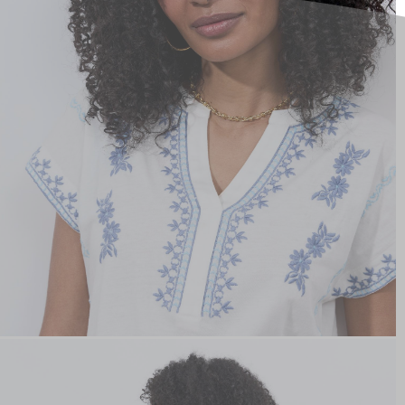
hors promotion)
Livraison rapide
en 2 jours
* et offerte
à domicile
ou
Point Relais
dès 99€*