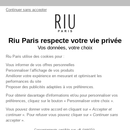
Continuer sans accepter
Riu Paris respecte votre vie privée
Vos données, votre choix
Riu Paris utilise des cookies pour :
Vous informer de vos offres personnelles
Personnaliser l’affichage de vos produits
Améliorer votre expérience en mesurant et optimisant les
performances du site
T-Shirt manches courtes 100%
Proposer des publicités adaptées à vos préférences.
coton uni
blanc
Femme
Pour obtenir davantage d'informations et/ou pour personnaliser vos
17,49 €
34,99 €
+
17
Charmes fidélité
préférences, cliquez sur le bouton « Personnaliser votre choix ».
Référence :
4022666
012
/
ARANG473
Vous pouvez donner votre accord en cliquant sur «
Accepter et
continuer
». Pour refuser vous pouvez cliquer sur «
Continuer sans
accepter
».
BLANC
Consentements certifiés par