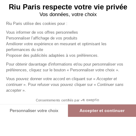
Riu Paris respecte votre vie privée
Vos données, votre choix
Riu Paris utilise des cookies pour :
Vous informer de vos offres personnelles
Personnaliser l’affichage de vos produits
Améliorer votre expérience en mesurant et optimisant les
performances du site
T-Shirt manches courtes uni
Proposer des publicités adaptées à vos préférences.
orange
Femme
Pour obtenir davantage d'informations et/ou pour personnaliser vos
12,49 €
24,99 €
+
12
Charmes fidélité
préférences, cliquez sur le bouton « Personnaliser votre choix ».
Référence :
4022648
035
/
AKEUR195
Vous pouvez donner votre accord en cliquant sur «
Accepter et
1
/
5
-
1
avis
continuer
». Pour refuser vous pouvez cliquer sur «
Continuer sans
accepter
».
Consentements certifiés par
ORANGE
Personnaliser votre choix
Accepter et continuer
01
02
03
04
05
Plateforme de Gestion du Consentement : Personnalisez vos Options
Axeptio consent
T-Shirt manches courtes uni
ORANGE
12,49 €
24,99 €
> Guide des tailles
Notre plateforme vous permet d'adapter et de gérer vos paramètres de confide