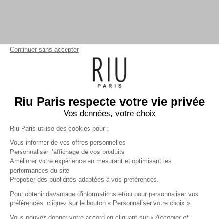
Continuer sans accepter
Riu Paris respecte votre vie privée
Vos données, votre choix
Riu Paris utilise des cookies pour :
Vous informer de vos offres personnelles
Personnaliser l’affichage de vos produits
Améliorer votre expérience en mesurant et optimisant les
performances du site
T-Shirt manches longues uni
Proposer des publicités adaptées à vos préférences.
fuchsia
Femme
Pour obtenir davantage d'informations et/ou pour personnaliser vos
11,99 €
29,99 €
+
11
Charmes fidélité
préférences, cliquez sur le bouton « Personnaliser votre choix ».
Référence :
6022759
235
/
ANITO488
Vous pouvez donner votre accord en cliquant sur «
Accepter et