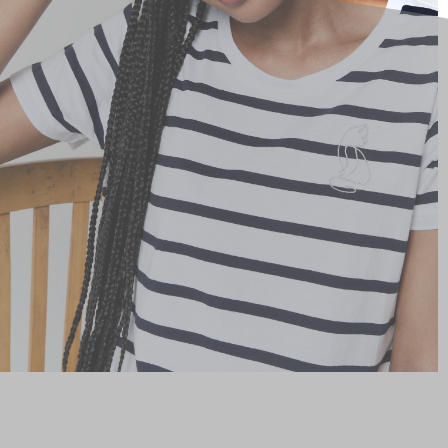
hors promotion)
Livraison rapide
en 2 jours
* et offerte
à domicile
ou
Point Relais
dès 99€*