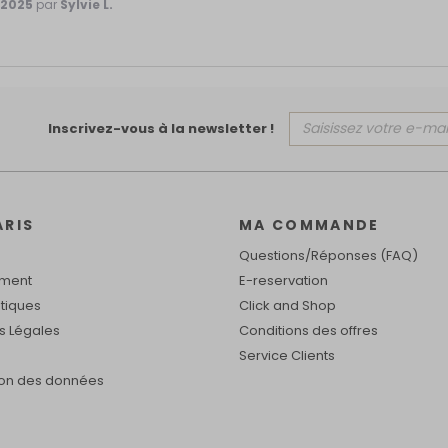
/2025
par
Sylvie L.
Inscrivez-vous à la newsletter !
ARIS
MA COMMANDE
Questions/Réponses (FAQ)
ement
E-reservation
tiques
Click and Shop
s Légales
Conditions des offres
Service Clients
ion des données
identialité, en garantissant la conformité avec les réglementations. Personn