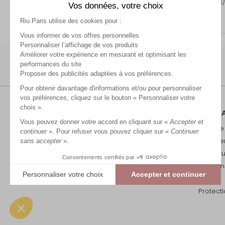
Avis du
25/04/2025
, suite à une expérience du
08/04
Vos données, votre choix
Utile
(0)
Signaler
Riu Paris utilise des cookies pour :
Vous informer de vos offres personnelles
Personnaliser l’affichage de vos produits
Améliorer votre expérience en mesurant et optimisant les
performances du site
Proposer des publicités adaptées à vos préférences.
Pour obtenir davantage d'informations et/ou pour personnaliser
vos préférences, cliquez sur le bouton « Personnaliser votre
choix ».
RIU P
Vous pouvez donner votre accord en cliquant sur «
Accepter et
Marque
continuer
». Pour refuser vous pouvez cliquer sur «
Continuer
Recrut
sans accepter
».
Nos bou
Consentements certifiés par
Mention
Personnaliser votre choix
Accepter et continuer
CGV
Plateforme de Gestion du Consentement : Personnalisez vos Options
Protect
Axeptio consent
Notre plateforme vous permet d'adapter et de gérer vos paramètres de conf