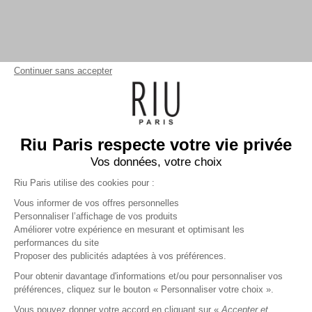
Continuer sans accepter
Riu Paris respecte votre vie privée
Vos données, votre choix
Riu Paris utilise des cookies pour :
Vous informer de vos offres personnelles
Personnaliser l’affichage de vos produits
Améliorer votre expérience en mesurant et optimisant les
performances du site
Top manches longues uni
ecru
Proposer des publicités adaptées à vos préférences.
Femme
Pour obtenir davantage d'informations et/ou pour personnaliser vos
23,99 €
59,99 €
+
23
Charmes fidélité
préférences, cliquez sur le bouton « Personnaliser votre choix ».
Référence :
6022784
021
/
ALMAH138
Vous pouvez donner votre accord en cliquant sur «
Accepter et