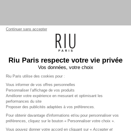
Continuer sans accepter
Riu Paris respecte votre vie privée
Vos données, votre choix
Riu Paris utilise des cookies pour :
Vous informer de vos offres personnelles
Personnaliser l’affichage de vos produits
Améliorer votre expérience en mesurant et optimisant les
performances du site
Gilet court uni
marine
Femme
Proposer des publicités adaptées à vos préférences.
29,99 €
59,99 €
+
29
Charmes fidélité
Pour obtenir davantage d'informations et/ou pour personnaliser vos
préférences, cliquez sur le bouton « Personnaliser votre choix ».
Référence :
6014337
020
/
VSPAC773
Vous pouvez donner votre accord en cliquant sur «
Accepter et