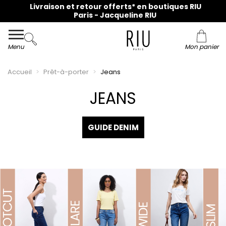
Livraison et retour offerts* en boutiques RIU
Paris - Jacqueline RIU
Menu
Mon panier
Accueil
Prêt-à-porter
Jeans
JEANS
GUIDE DENIM