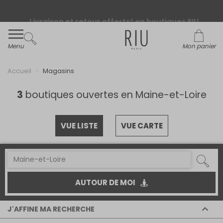
Livraison et retour offerts* en boutiques RIU
Paris - Jacqueline RIU
Menu
Mon panier
Accueil
Magasins
3
boutiques ouvertes en Maine-et-Loire
VUE LISTE
VUE CARTE
AUTOUR DE MOI
J'AFFINE MA RECHERCHE