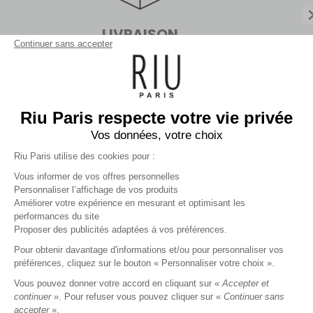
Actuellement
fermé.
Ouvert aujourd'hui dès .
LIVRAISON
FICHE MAGASIN
Continuer sans accepter
En boutiques sans minimum d'achat
ou en point relais dès 99€
CHOISIR COMME BOUTIQUE PRÉFÉRÉE
JE CALCULE MON ITINÉRAIRE
Riu Paris respecte votre vie privée
Vos données, votre choix
Riu Paris utilise des cookies pour :
NANTES
Inscrivez-vous à la newsletter !
Vous informer de vos offres personnelles
RIU PARIS À NANTES CC PARIDIS
3
Personnaliser l’affichage de vos produits
à 100 km
Améliorer votre expérience en mesurant et optimisant les
10 route de Paris
performances du site
VALIDER
44000 NANTES
Proposer des publicités adaptées à vos préférences.
Actuellement
fermé.
Ouvert aujourd'hui dès .
Pour obtenir davantage d'informations et/ou pour personnaliser vos
préférences, cliquez sur le bouton « Personnaliser votre choix ».
FICHE MAGASIN
RIU PARIS
Vous pouvez donner votre accord en cliquant sur «
Accepter et
continuer
». Pour refuser vous pouvez cliquer sur «
Continuer sans
CHOISIR COMME BOUTIQUE PRÉFÉRÉE
MA COMMANDE
accepter
».