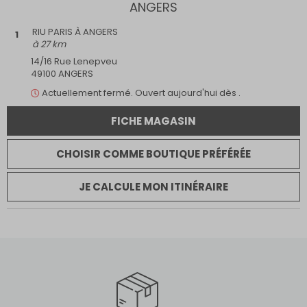
ANGERS
Ouvert maintenant
Ouvert le dimanche
RIU PARIS À ANGERS
1
Retrait internet
à 27 km
Parking
Multimarque
14/16 Rue Lenepveu
Magasin dans un centre commercial
49100 ANGERS
Actuellement
fermé.
Ouvert aujourd'hui dès .
FICHE MAGASIN
CHOISIR COMME BOUTIQUE PRÉFÉRÉE
JE CALCULE MON ITINÉRAIRE
SAUMUR
RIU PARIS À SAUMUR
2
à 41 km
26-28 Rue Franklin Roosevelt
49400 SAUMUR