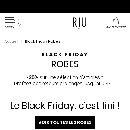
Collection du 36 au 48 en ligne et dans nos magasins !
Livraison et retour offerts* en boutiques RIU
Paris - Jacqueline RIU
Menu
Mon panier
Accueil
Black Friday Robes
BLACK FRIDAY
ROBES
-30%
sur une sélection d'articles *
Profitez des retours prolongés jusqu'au 04/01
Le Black Friday, c'est fini !
VOIR TOUTES LES ROBES