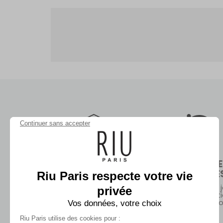
Continuer sans accepter
LIVRAISON
RETOURS 
ECHANGE
Riu Paris respecte votre vie
En boutiques sans
minimum d'achat ou en
Retours sous 30 j
privée
point relais dès 99€
Gratuits en bout
(hors promoti
Vos données, votre choix
Riu Paris utilise des cookies pour :