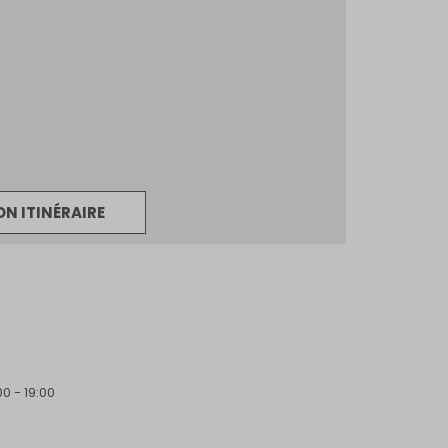
CRÉER UN COMPTE
ou
SUIVI DE COMMANDE INVITÉ
ou
GOOGLE
ON ITINÉRAIRE
00 - 19:00