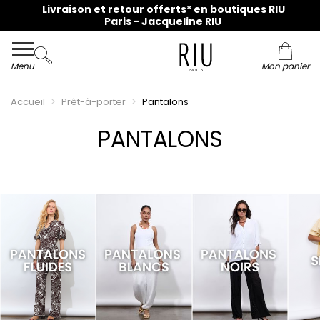
Paris - Jacqueline RIU
Menu
Mon panier
Accueil
Prêt-à-porter
Pantalons
PANTALONS