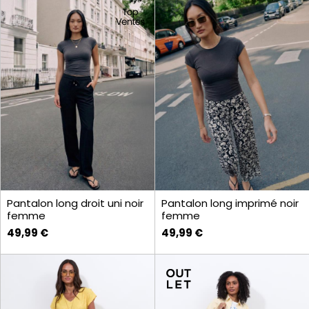
Pantalon long droit uni noir
Pantalon long imprimé noir
femme
femme
49,99 €
49,99 €