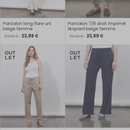
Pantalon long flare uni
Pantalon 7/8 droit imprimé
beige femme
léopard beige femme
23,99 €
23,99 €
59,99 €
59,99 €