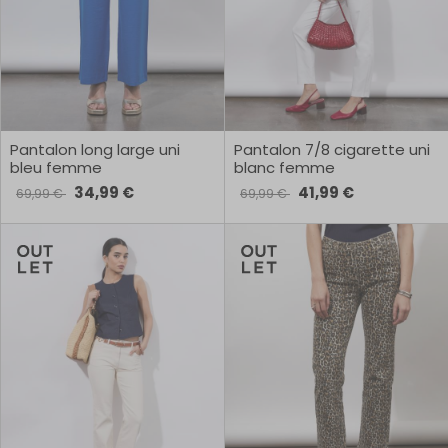
Pantalon long large uni
Pantalon 7/8 cigarette uni
bleu femme
blanc femme
34,99 €
41,99 €
69,99 €
69,99 €