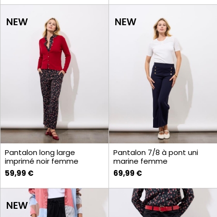
Pantalon long large
Pantalon 7/8 à pont uni
imprimé noir femme
marine femme
59,99 €
69,99 €