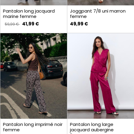
Pantalon long jacquard
Joggpant 7/8 uni marron
marine femme
femme
41,99 €
49,99 €
59,99 €
Pantalon long imprimé noir
Pantalon long large
femme
jacquard aubergine