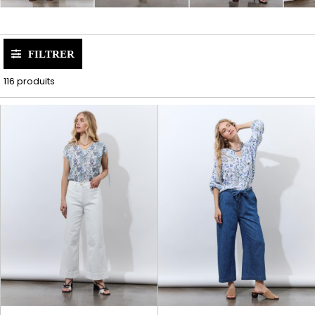
FILTRER
116 produits