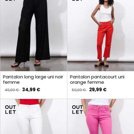
Pantalon long large uni noir
Pantalon pantacourt uni
femme
orange femme
34,99 €
29,99 €
49,99 €
59,99 €