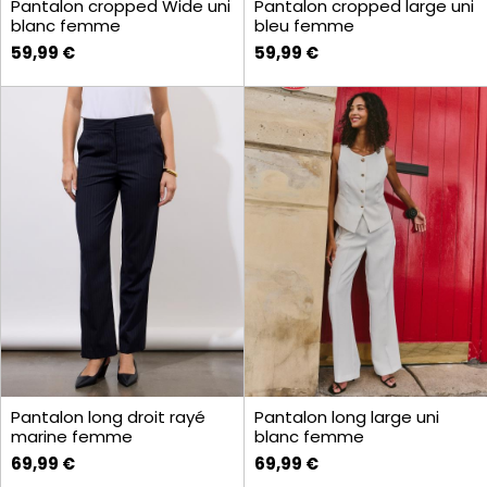
Pantalon cropped Wide uni
Pantalon cropped large uni
blanc femme
bleu femme
59,99 €
59,99 €
Pantalon long droit rayé
Pantalon long large uni
marine femme
blanc femme
69,99 €
69,99 €