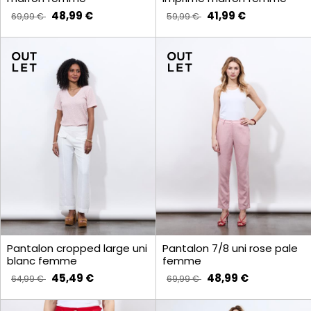
48,99 €
41,99 €
69,99 €
59,99 €
Pantalon cropped large uni
Pantalon 7/8 uni rose pale
blanc femme
femme
45,49 €
48,99 €
64,99 €
69,99 €