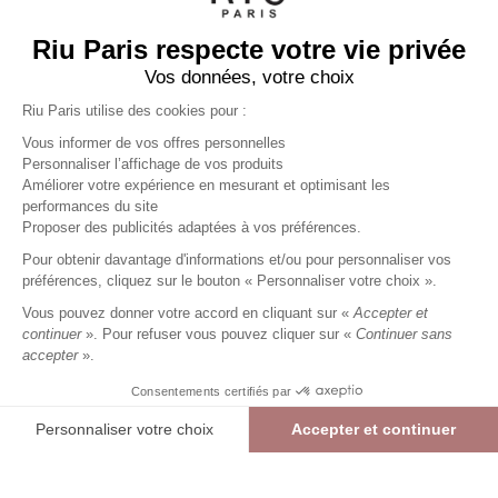
Riu Paris respecte votre vie privée
Vos données, votre choix
Riu Paris utilise des cookies pour :
Vous informer de vos offres personnelles
Personnaliser l’affichage de vos produits
Améliorer votre expérience en mesurant et optimisant les
performances du site
Pantalon 7/8 rond uni
noir
Proposer des publicités adaptées à vos préférences.
Femme
Pour obtenir davantage d'informations et/ou pour personnaliser vos
31,49 €
44,99 €
+
31
Charmes fidélité
préférences, cliquez sur le bouton « Personnaliser votre choix ».
Référence :
6013585
008
/
PRNIC638
Vous pouvez donner votre accord en cliquant sur «
Accepter et
continuer
». Pour refuser vous pouvez cliquer sur «
Continuer sans
accepter
».
NOIR
Consentements certifiés par
00
01
02
03
04
05
Personnaliser votre choix
Accepter et continuer
> Guide des tailles
Plateforme de Gestion du Consentement : Personnalisez vos Options
Axeptio consent
Pantalon 7/8 rond uni
NOIR
31,49 €
44,99 €
Notre plateforme vous permet d'adapter et de gérer vos paramètres de confide