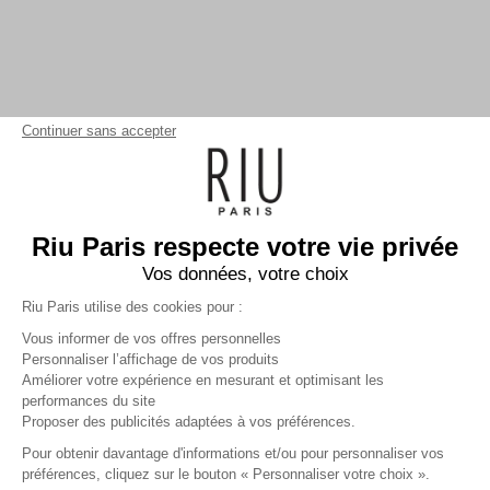
Continuer sans accepter
Riu Paris respecte votre vie privée
Vos données, votre choix
Riu Paris utilise des cookies pour :
Vous informer de vos offres personnelles
Personnaliser l’affichage de vos produits
Améliorer votre expérience en mesurant et optimisant les
performances du site
Pantalon 7/8 slim uni
blanc
Proposer des publicités adaptées à vos préférences.
Femme
Pour obtenir davantage d'informations et/ou pour personnaliser vos
35,99 €
59,99 €
+
35
Charmes fidélité
préférences, cliquez sur le bouton « Personnaliser votre choix ».