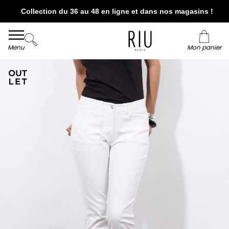
Collection du 36 au 48 en ligne et dans nos magasins !
Livraison et retour offerts* en boutiques RIU
Paris - Jacqueline RIU
Menu
Mon panier