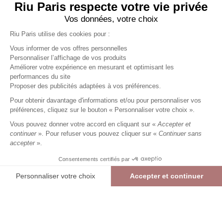
Riu Paris respecte votre vie privée
Vos données, votre choix
Riu Paris utilise des cookies pour :
Vous informer de vos offres personnelles
Personnaliser l’affichage de vos produits
Améliorer votre expérience en mesurant et optimisant les
performances du site
Pantalon 7/8 uni
bleu
Femme
Proposer des publicités adaptées à vos préférences.
24,99 €
49,99 €
+
24
Charmes fidélité
Pour obtenir davantage d'informations et/ou pour personnaliser vos
préférences, cliquez sur le bouton « Personnaliser votre choix ».
Référence :
4013455
014
/
PJACQ773
Vous pouvez donner votre accord en cliquant sur «
Accepter et
continuer
». Pour refuser vous pouvez cliquer sur «
Continuer sans
accepter
».
BLEU
Consentements certifiés par
38
40
42
44
46
48
Personnaliser votre choix
Accepter et continuer
> Guide des tailles
Plateforme de Gestion du Consentement : Personnalisez vos Options
Axeptio consent
Pantalon 7/8 uni
BLEU
24,99 €
49,99 €
Notre plateforme vous permet d'adapter et de gérer vos paramètres de confide
AJOUTER AU PANIER