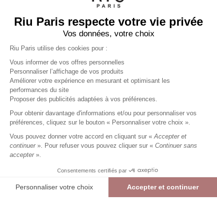
Riu Paris respecte votre vie privée
Vos données, votre choix
Riu Paris utilise des cookies pour :
Vous informer de vos offres personnelles
Personnaliser l’affichage de vos produits
Améliorer votre expérience en mesurant et optimisant les
performances du site
Pantalon long large rayé
ecru
Proposer des publicités adaptées à vos préférences.
Femme
Pour obtenir davantage d'informations et/ou pour personnaliser vos
29,99 €
59,99 €
+
29
Charmes fidélité
préférences, cliquez sur le bouton « Personnaliser votre choix ».
Référence :
4013445
021
/
PLTRY141
Vous pouvez donner votre accord en cliquant sur «
Accepter et
continuer
». Pour refuser vous pouvez cliquer sur «
Continuer sans
accepter
».
ECRU
Consentements certifiés par
36
38
42
44
46
Personnaliser votre choix
Accepter et continuer
> Guide des tailles
Plateforme de Gestion du Consentement : Personnalisez vos Options
Axeptio consent
Pantalon long large rayé
ECRU
29,99 €
59,99 €
Notre plateforme vous permet d'adapter et de gérer vos paramètres de confide