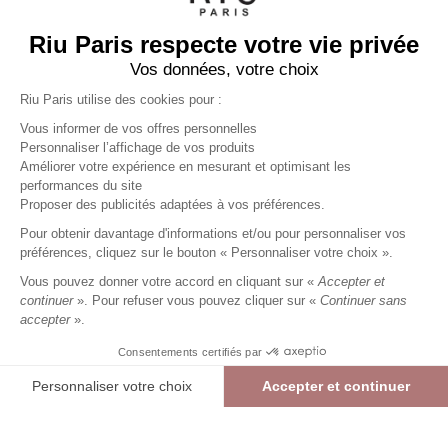
Riu Paris respecte votre vie privée
Vos données, votre choix
Riu Paris utilise des cookies pour :
Vous informer de vos offres personnelles
Personnaliser l’affichage de vos produits
Améliorer votre expérience en mesurant et optimisant les
performances du site
Pantalon long large uni
blanc
Proposer des publicités adaptées à vos préférences.
Femme
Pour obtenir davantage d'informations et/ou pour personnaliser vos
41,99 €
69,99 €
+
41
Charmes fidélité
préférences, cliquez sur le bouton « Personnaliser votre choix ».
Référence :
6013539
012
/
PLILO653
Vous pouvez donner votre accord en cliquant sur «
Accepter et
continuer
». Pour refuser vous pouvez cliquer sur «
Continuer sans
accepter
».
BLANC
Consentements certifiés par
36
38
40
42
44
46
48
Personnaliser votre choix
Accepter et continuer
> Guide des tailles
Plateforme de Gestion du Consentement : Personnalisez vos Options
Axeptio consent
Pantalon long large uni
BLANC
41,99 €
69,99 €
Notre plateforme vous permet d'adapter et de gérer vos paramètres de confide