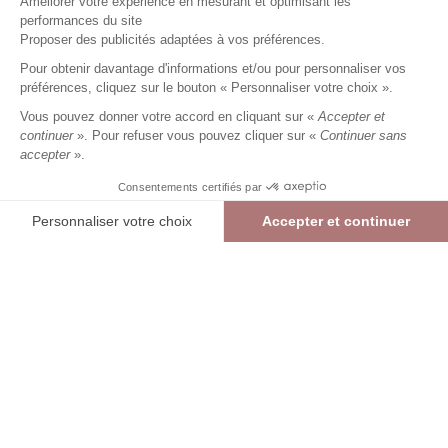
Améliorer votre expérience en mesurant et optimisant les
performances du site
Gilet court rayé
blanc
Femme
Proposer des publicités adaptées à vos préférences.
23,49 €
46,99 €
+
23
Charmes fidélité
Pour obtenir davantage d'informations et/ou pour personnaliser vos
préférences, cliquez sur le bouton « Personnaliser votre choix ».
Référence :
4023553
012
/
EBLAN707
Vous pouvez donner votre accord en cliquant sur «
Accepter et
continuer
». Pour refuser vous pouvez cliquer sur «
Continuer sans
accepter
».
BLANC
Consentements certifiés par
01
02
03
04
05
Personnaliser votre choix
Accepter et continuer
> Guide des tailles
Plateforme de Gestion du Consentement : Personnalisez vos Options
Axeptio consent
Gilet court rayé
BLANC
23,49 €
46,99 €
Notre plateforme vous permet d'adapter et de gérer vos paramètres de confide
AJOUTER AU PANIER
RÉSERVER EN MAGASIN
> Vérifier la disponibilité en boutique
int
Livraison et retours offerts en boutique (hors promotion)
Liv
Re