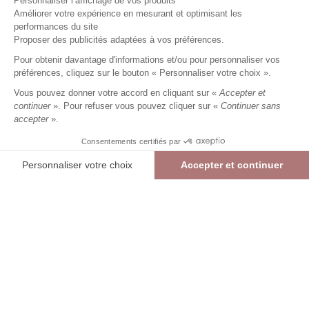
Personnaliser l’affichage de vos produits
Améliorer votre expérience en mesurant et optimisant les
performances du site
Gilet en mélange coton
Proposer des publicités adaptées à vos préférences.
bicolore
noir
Femme
Pour obtenir davantage d'informations et/ou pour personnaliser vos
23,99 €
59,99 €
+
23
Charmes fidélité
préférences, cliquez sur le bouton « Personnaliser votre choix ».
Référence :
6023791
008
/
ECOLE170
Vous pouvez donner votre accord en cliquant sur «
Accepter et
continuer
». Pour refuser vous pouvez cliquer sur «
Continuer sans
accepter
».
NOIR
Consentements certifiés par
01
02
03
04
Personnaliser votre choix
Accepter et continuer
> Guide des tailles
Plateforme de Gestion du Consentement : Personnalisez vos Options
Axeptio consent
Gilet en mélange coton bicolore
NOIR
23,99 €
59,99 €
Notre plateforme vous permet d'adapter et de gérer vos paramètres de confide
AJOUTER AU PANIER
RÉSERVER EN MAGASIN
> Vérifier la disponibilité en boutique