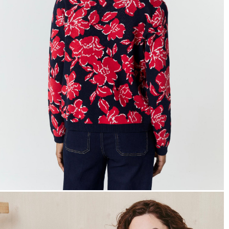
hors promotion)
Livraison rapide
en 2 jours
* et offerte
à domicile
ou
Point Relais
dès 99€*