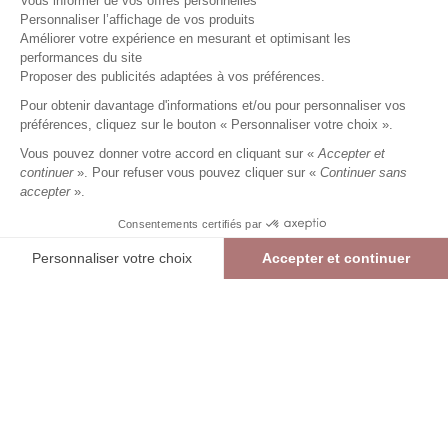
Vous informer de vos offres personnelles
Personnaliser l’affichage de vos produits
Améliorer votre expérience en mesurant et optimisant les
performances du site
Pull fin uni
tomette
Femme
Proposer des publicités adaptées à vos préférences.
23,99 €
59,99 €
+
23
Charmes fidélité
Pour obtenir davantage d'informations et/ou pour personnaliser vos
préférences, cliquez sur le bouton « Personnaliser votre choix ».
Référence :
2023580
047
/
DONOS707
Vous pouvez donner votre accord en cliquant sur «
Accepter et
continuer
». Pour refuser vous pouvez cliquer sur «
Continuer sans
accepter
».
TOMETTE
Consentements certifiés par
00
01
02
03
04
05
Personnaliser votre choix
Accepter et continuer
> Guide des tailles
Plateforme de Gestion du Consentement : Personnalisez vos Options
Axeptio consent
Pull fin uni
TOMETTE
23,99 €
59,99 €
Notre plateforme vous permet d'adapter et de gérer vos paramètres de confide
AJOUTER AU PANIER
RÉSERVER EN MAGASIN
> Vérifier la disponibilité en boutique