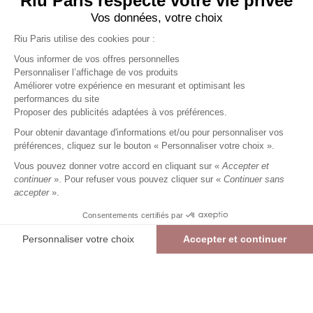
Riu Paris respecte votre vie privée
Vos données, votre choix
Riu Paris utilise des cookies pour :
Vous informer de vos offres personnelles
Personnaliser l’affichage de vos produits
Améliorer votre expérience en mesurant et optimisant les
performances du site
Robe longue imprimée
Proposer des publicités adaptées à vos préférences.
marron
Pour obtenir davantage d'informations et/ou pour personnaliser vos
89,99 €
+
89
Charmes fidélité
préférences, cliquez sur le bouton « Personnaliser votre choix ».
Référence :
3011760
013
/
RMJAL436
Vous pouvez donner votre accord en cliquant sur «
Accepter et
continuer
». Pour refuser vous pouvez cliquer sur «
Continuer sans
accepter
».
MARRON
Consentements certifiés par
36
38
40
42
44
46
Personnaliser votre choix
Accepter et continuer
> Guide des tailles
Plateforme de Gestion du Consentement : Personnalisez vos Options
Axeptio consent
Notre plateforme vous permet d'adapter et de gérer vos paramètres de confide
AJOUTER AU PANIER