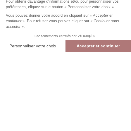
Pour obtenir davantage d'informations et/ou pour personnaliser vos
9,99 €
19,99 €
+
9
Charmes fidélité
préférences, cliquez sur le bouton « Personnaliser votre choix ».
Référence :
4035312
010
/
FWEST358
Vous pouvez donner votre accord en cliquant sur «
Accepter et
continuer
». Pour refuser vous pouvez cliquer sur «
Continuer sans
accepter
».
ROUGE
Consentements certifiés par
TU
Personnaliser votre choix
Accepter et continuer
> Guide des tailles
Plateforme de Gestion du Consentement : Personnalisez vos Options
Axeptio consent
Foulard imprimée
ROUGE
9,99 €
19,99 €
Notre plateforme vous permet d'adapter et de gérer vos paramètres de confide
AJOUTER AU PANIER
RÉSERVER EN MAGASIN
> Vérifier la disponibilité en boutique
int
Livraison et retours offerts en boutique (hors promotion)
Liv
Re
TROUVER UN MAGASIN
Se connecter
Mon panier
DESCRIPTION