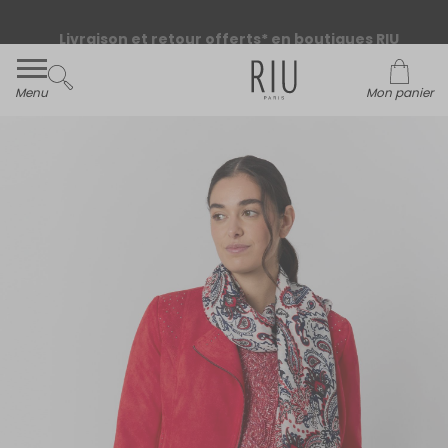
Livraison et retour offerts* en boutiques RIU
Paris - Jacqueline RIU
Menu
Mon panier