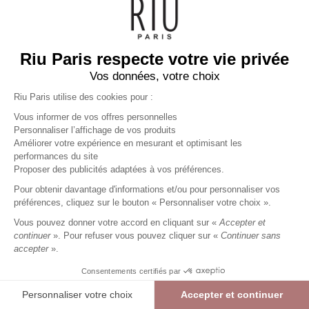
Riu Paris respecte votre vie privée
Vos données, votre choix
Riu Paris utilise des cookies pour :
Vous informer de vos offres personnelles
Personnaliser l’affichage de vos produits
Améliorer votre expérience en mesurant et optimisant les
performances du site
T-Shirt manches courtes
Proposer des publicités adaptées à vos préférences.
imprimé
multicolore
Femme
Pour obtenir davantage d'informations et/ou pour personnaliser vos
27,99 €
39,99 €
+
27
Charmes fidélité
préférences, cliquez sur le bouton « Personnaliser votre choix ».
Référence :
6022805
764
/
AGILL473
Vous pouvez donner votre accord en cliquant sur «
Accepter et
continuer
». Pour refuser vous pouvez cliquer sur «
Continuer sans
accepter
».
MULTICOLORE
Consentements certifiés par
00
01
02
03
04
05
Personnaliser votre choix
Accepter et continuer