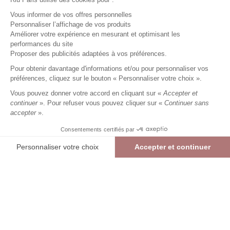
Vous informer de vos offres personnelles
Personnaliser l’affichage de vos produits
Améliorer votre expérience en mesurant et optimisant les
performances du site
Top manches 3/4 imprimé
Proposer des publicités adaptées à vos préférences.
marine
Femme
Pour obtenir davantage d'informations et/ou pour personnaliser vos
17,49 €
34,99 €
+
17
Charmes fidélité
préférences, cliquez sur le bouton « Personnaliser votre choix ».
Référence :
6022800
020
/
ALBAN473
Vous pouvez donner votre accord en cliquant sur «
Accepter et
continuer
». Pour refuser vous pouvez cliquer sur «
Continuer sans
accepter
».
MARINE
Consentements certifiés par
01
02
03
04
05
Personnaliser votre choix
Accepter et continuer
> Guide des tailles
Plateforme de Gestion du Consentement : Personnalisez vos Options
Axeptio consent
Top manches 3/4 imprimé
MARINE
17,49 €
34,99 €
Notre plateforme vous permet d'adapter et de gérer vos paramètres de confide
AJOUTER AU PANIER
RÉSERVER EN MAGASIN