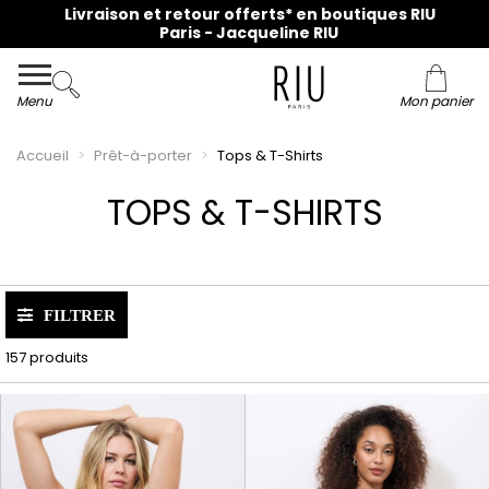
Livraison et retour offerts* en boutiques RIU
Collection du 36 au 48 en ligne et dans nos magasins !
Paris - Jacqueline RIU
Menu
Mon panier
Accueil
Prêt-à-porter
Tops & T-Shirts
TOPS & T-SHIRTS
FILTRER
157 produits