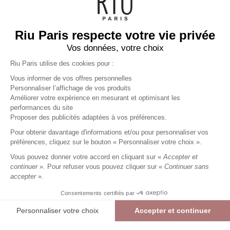
Riu Paris respecte votre vie privée
Vos données, votre choix
Riu Paris utilise des cookies pour :
Vous informer de vos offres personnelles
Personnaliser l’affichage de vos produits
Améliorer votre expérience en mesurant et optimisant les
performances du site
Top manches courtes
Proposer des publicités adaptées à vos préférences.
imprimé
marron
Femme
Pour obtenir davantage d'informations et/ou pour personnaliser vos
19,99 €
39,99 €
+
19
Charmes fidélité
préférences, cliquez sur le bouton « Personnaliser votre choix ».
Référence :
6022836
013
/
AMABI138
Vous pouvez donner votre accord en cliquant sur «
Accepter et
continuer
». Pour refuser vous pouvez cliquer sur «
Continuer sans
accepter
».
MARRON
Consentements certifiés par
01
02
03
04
05
Personnaliser votre choix
Accepter et continuer
> Guide des tailles
Plateforme de Gestion du Consentement : Personnalisez vos Options
Axeptio consent