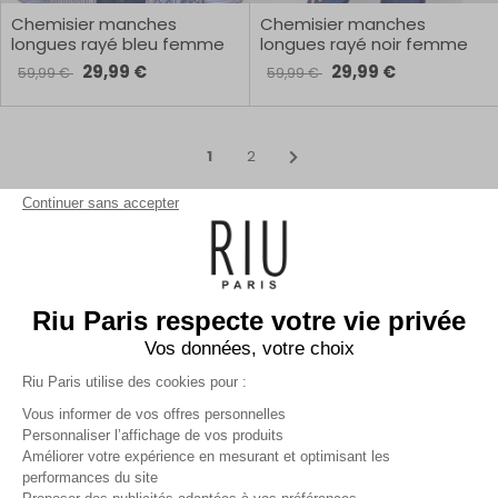
Chemisier manches
Chemisier manches
longues rayé bleu femme
longues rayé noir femme
29,99 €
29,99 €
59,99 €
59,99 €
1
2
Continuer sans accepter
Chemises, blouses, chemisiers femme, tuniques… Les hauts
élégants et raffinés sont à l’honneur dans les collections RIU
Paris ! Ils font partie des vêtements indispensables à avoir dans
Riu Paris respecte votre vie privée
sa garde-robe. Uni ou coloré, à boutonner ou à nouer, plutôt
Vos données, votre choix
beige ou vert… Trouvez le modèle de chemises pour femme, de
blouses et tuniques qui vous convient et qui s’accorde
Riu Paris utilise des cookies pour :
parfaitement avec le reste de votre dressing. Préparez-vous
vous risquez de succomber à nos nombreuses chemises
AFFICHER PLUS
Vous informer de vos offres personnelles
imprimées ou avec une couleur coup de cœur.
Personnaliser l’affichage de vos produits
Améliorer votre expérience en mesurant et optimisant les
Entre blouses, chemises et tuniques votre cœur
balance ?
performances du site