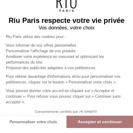
Riu Paris respecte votre vie privée
Vos données, votre choix
Riu Paris utilise des cookies pour :
Vous informer de vos offres personnelles
Personnaliser l’affichage de vos produits
Améliorer votre expérience en mesurant et optimisant les
performances du site
Blouse manches 3/4 imprimé
Proposer des publicités adaptées à vos préférences.
léopard
beige
Femme
Pour obtenir davantage d'informations et/ou pour personnaliser vos
29,99 €
59,99 €
+
29
Charmes fidélité
préférences, cliquez sur le bouton « Personnaliser votre choix ».
Référence :
4021425
030
/
KLYNX302
Vous pouvez donner votre accord en cliquant sur «
Accepter et
continuer
». Pour refuser vous pouvez cliquer sur «
Continuer sans
accepter
».
BEIGE
Consentements certifiés par
38
40
42
44
46
48
Personnaliser votre choix
Accepter et continuer
> Guide des tailles
Plateforme de Gestion du Consentement : Personnalisez vos Options
Blouse manches 3/4 imprimé léopard
BEIGE
Axeptio consent