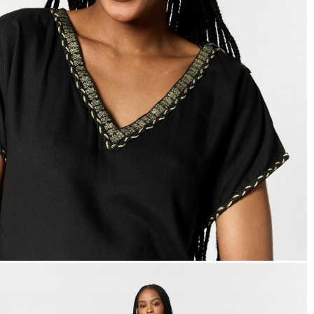
hors promotion)
Livraison rapide
en 2 jours
* et offerte
à domicile
ou
Point Relais
dès 99€*