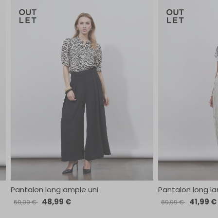
Pantalon long ample uni
Pantalon long la
48,99 €
41,99 €
69,99 €
69,99 €