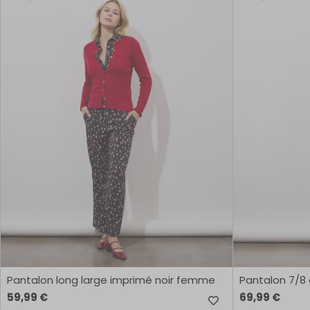
Combinaisons
Pulls
&
Gilets
Manteaux
& Parkas
Les
ensembles
Grandes
tailles
Meilleures
ventes
COULEUR
ROSE
ROUGE
VERT
Pantalon long large imprimé noir femme
Pantalon 7/8
BLANC
JAUNE
NOIR
59,99 €
69,99 €
BLEU
MARRON
ORANGE