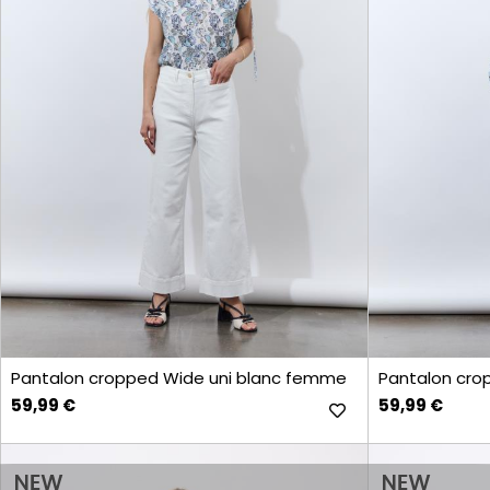
croissant
décroissant
CATALOGUE
RIU
PARIS
PRÊT-
À-
PORTER
Robes
Chemisiers
& Blouses
Pantalons
& Shorts
Tops
& T-
Pantalon cropped Wide uni blanc femme
Pantalon cro
Shirts
59,99 €
59,99 €
Vestes
Jeans
Jupes