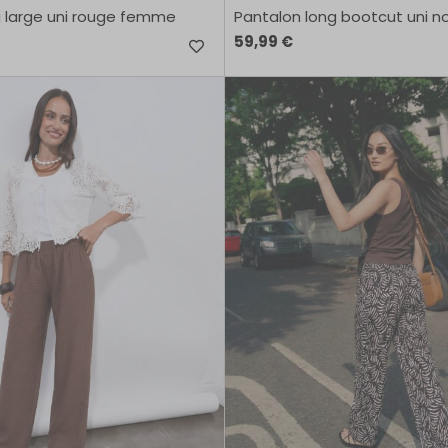
g large uni rouge femme
Pantalon long bootcut uni n
59,99 €