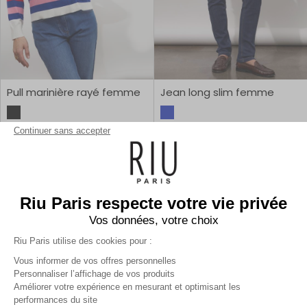
Pull marinière rayé femme
Jean long slim femme
Continuer sans accepter
19,99 €
64,99 €
49,99 €
1
2
Riu Paris respecte votre vie privée
Vos données, votre choix
Riu Paris utilise des cookies pour :
Vous informer de vos offres personnelles
Personnaliser l’affichage de vos produits
Améliorer votre expérience en mesurant et optimisant les
performances du site