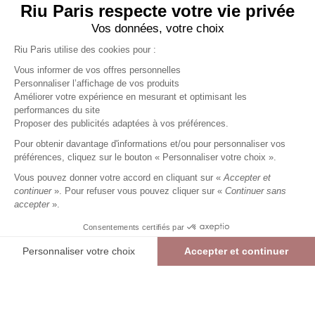
Riu Paris respecte votre vie privée
Vos données, votre choix
Riu Paris utilise des cookies pour :
Vous informer de vos offres personnelles
Personnaliser l’affichage de vos produits
Améliorer votre expérience en mesurant et optimisant les
performances du site
T-Shirt manches courtes uni
Proposer des publicités adaptées à vos préférences.
fuchsia
Femme
Pour obtenir davantage d'informations et/ou pour personnaliser vos
24,99 €
+
24
Charmes fidélité
préférences, cliquez sur le bouton « Personnaliser votre choix ».
Référence :
3022839
235
/
AMBRE488
Vous pouvez donner votre accord en cliquant sur «
Accepter et
continuer
». Pour refuser vous pouvez cliquer sur «
Continuer sans
accepter
».
FUCHSIA
Consentements certifiés par
00
01
02
03
04
05
Personnaliser votre choix
Accepter et continuer
> Guide des tailles
Plateforme de Gestion du Consentement : Personnalisez vos Options
Axeptio consent
T-Shirt manches courtes uni
FUCHSIA
24,99 €
Notre plateforme vous permet d'adapter et de gérer vos paramètres de confide
AJOUTER AU PANIER