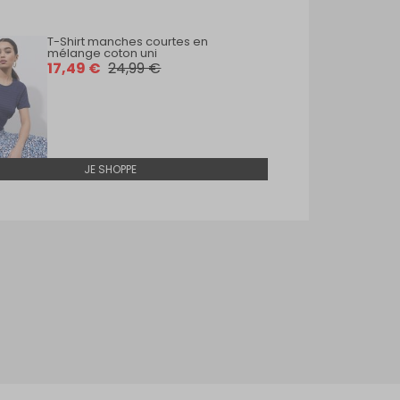
T-Shirt manches courtes en
T-Shi
mélange coton uni
coton
17,49 €
24,99 €
15,9
JE SHOPPE