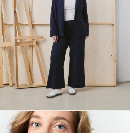
hors promotion)
Livraison rapide
en 2 jours
* et offerte
à domicile
ou
Point Relais
dès 99€*