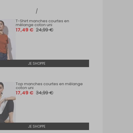
T-Shirt manches courtes en
T-Shi
mélange coton uni
coton
17,49 €
24,99 €
27,9
JE SHOPPE
Top manches courtes en mélange
Top m
coton uni
31,4
17,49 €
34,99 €
JE SHOPPE