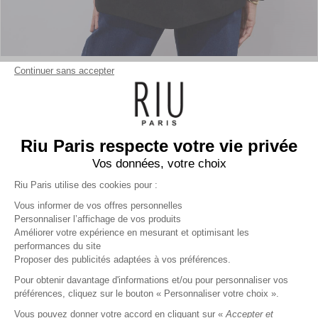
Continuer sans accepter
Riu Paris respecte votre vie privée
Vos données, votre choix
Riu Paris utilise des cookies pour :
Vous informer de vos offres personnelles
Personnaliser l’affichage de vos produits
Améliorer votre expérience en mesurant et optimisant les
performances du site
Veste tailleur unie
noir
Femme
Proposer des publicités adaptées à vos préférences.
89,99 €
+
89
Charmes fidélité
Pour obtenir davantage d'informations et/ou pour personnaliser vos
préférences, cliquez sur le bouton « Personnaliser votre choix ».
Référence :
6014319
008
/
VCLEE653
Vous pouvez donner votre accord en cliquant sur «
Accepter et